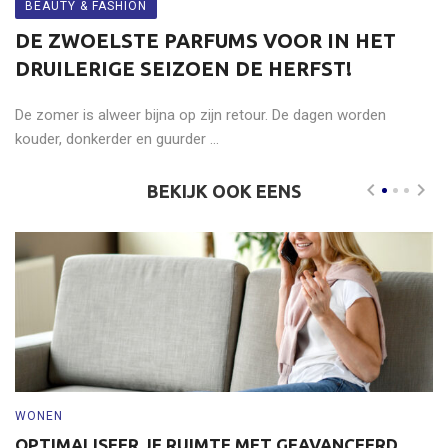
BEAUTY & FASHION
DE ZWOELSTE PARFUMS VOOR IN HET
DRUILERIGE SEIZOEN DE HERFST!
De zomer is alweer bijna op zijn retour. De dagen worden
kouder, donkerder en guurder ...
BEKIJK OOK EENS
WONEN
W
OPTIMALISEER JE RUIMTE MET GEAVANCEERD
S